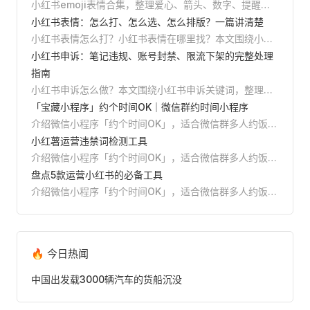
小红书emoji表情合集，整理爱心、箭头、数字、提醒、
美妆、美食、旅行、学习等常用emoji，支持直接复制，
小红书表情：怎么打、怎么选、怎么排版？一篇讲清楚
并附小红书标题、正文和清单排版教程。
小红书表情怎么打？小红书表情在哪里找？本文围绕小红
书表情关键词，整理emoji表情、特殊符号、颜文字的输
小红书申诉：笔记违规、账号封禁、限流下架的完整处理
入方法、使用场景、排版技巧和避坑建议，并推荐Reditor
指南
编辑器一键添加表情、AI排版和发布前预览。
小红书申诉怎么做？本文围绕小红书申诉关键词，整理笔
记违规、账号封禁、限流下架、误判举报等场景的申诉入
「宝藏小程序」约个时间OK｜微信群约时间小程序
口、材料清单、文案结构和避坑方法，并介绍如何用
介绍微信小程序「约个时间OK」，适合微信群多人约饭、
Reditor编辑器提前检测违规词，降低申诉成本。
桌游、运动、小组 meeting 等场景。创建活动、转发到
小红薯运营违禁词检测工具
群，大家拖拽标出空闲时间，小程序自动计算重合度最高
介绍微信小程序「约个时间OK」，适合微信群多人约饭、
的时间段，减少群里反复问时间的成本。
桌游、运动、小组 meeting 等场景。创建活动、转发到
盘点5款运营小红书的必备工具
群，大家拖拽标出空闲时间，小程序自动计算重合度最高
介绍微信小程序「约个时间OK」，适合微信群多人约饭、
的时间段，减少群里反复问时间的成本。
桌游、运动、小组 meeting 等场景。创建活动、转发到
群，大家拖拽标出空闲时间，小程序自动计算重合度最高
的时间段，减少群里反复问时间的成本。
🔥 今日热闻
中国出发载3000辆汽车的货船沉没