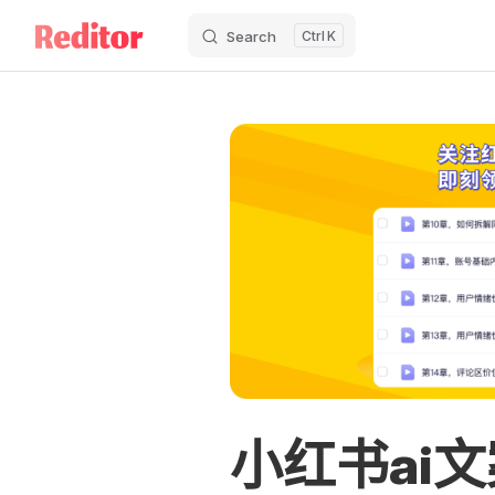
Search
K
Skip to content
小红书ai