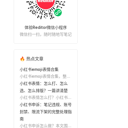
体验Reditor微信小程序
微信扫一扫，随时随地写笔记
🔥 热点文章
小红书emoji表情合集
小红书emoji表情合集，整理
爱心、箭头、数字、提醒、美
小红书表情：怎么打、怎么
妆、美食、旅行、学习等常用
选、怎么排版？一篇讲清楚
emoji，支持直接复制，并附
小红书表情怎么打？小红书表
小红书标题、正文和清单排版
情在哪里找？本文围绕小红书
小红书申诉：笔记违规、账号
教程。
表情关键词，整理emoji表
封禁、限流下架的完整处理指
情、特殊符号、颜文字的输入
南
方法、使用场景、排版技巧和
小红书申诉怎么做？本文围绕