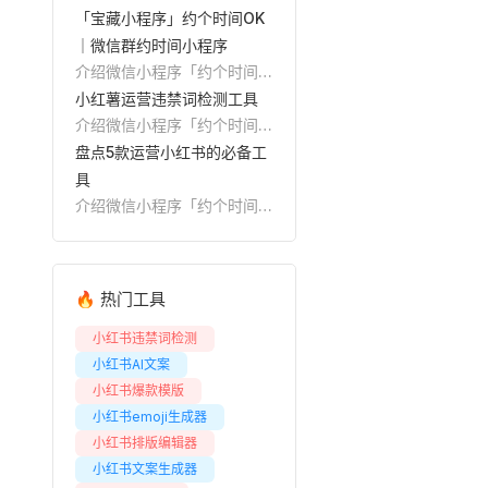
避坑建议，并推荐Reditor编
小红书申诉关键词，整理笔记
「宝藏小程序」约个时间OK
辑器一键添加表情、AI排版和
违规、账号封禁、限流下架、
｜微信群约时间小程序
发布前预览。
误判举报等场景的申诉入口、
介绍微信小程序「约个时间
材料清单、文案结构和避坑方
OK」，适合微信群多人约
小红薯运营违禁词检测工具
法，并介绍如何用Reditor编
饭、桌游、运动、小组
介绍微信小程序「约个时间
辑器提前检测违规词，降低申
meeting 等场景。创建活
OK」，适合微信群多人约
盘点5款运营小红书的必备工
诉成本。
动、转发到群，大家拖拽标出
饭、桌游、运动、小组
具
空闲时间，小程序自动计算重
meeting 等场景。创建活
介绍微信小程序「约个时间
合度最高的时间段，减少群里
动、转发到群，大家拖拽标出
OK」，适合微信群多人约
反复问时间的成本。
空闲时间，小程序自动计算重
饭、桌游、运动、小组
合度最高的时间段，减少群里
meeting 等场景。创建活
🔥 热门工具
反复问时间的成本。
动、转发到群，大家拖拽标出
空闲时间，小程序自动计算重
小红书违禁词检测
合度最高的时间段，减少群里
小红书AI文案
反复问时间的成本。
小红书爆款模版
小红书emoji生成器
小红书排版编辑器
小红书文案生成器