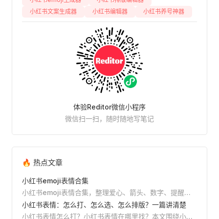
小红书文案生成器
小红书编辑器
小红书养号神器
体验Reditor微信小程序
微信扫一扫，随时随地写笔记
🔥 热点文章
小红书emoji表情合集
小红书emoji表情合集，整理爱心、箭头、数字、提醒、
美妆、美食、旅行、学习等常用emoji，支持直接复制，
小红书表情：怎么打、怎么选、怎么排版？一篇讲清楚
并附小红书标题、正文和清单排版教程。
小红书表情怎么打？小红书表情在哪里找？本文围绕小红