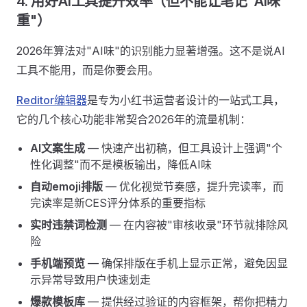
4. 用好AI工具提升效率（但不能让笔记"AI味
重"）
2026年算法对"AI味"的识别能力显著增强。这不是说AI
工具不能用，而是你要会用。
Reditor编辑器
是专为小红书运营者设计的一站式工具，
它的几个核心功能非常契合2026年的流量机制：
AI文案生成
— 快速产出初稿，但工具设计上强调"个
性化调整"而不是模板输出，降低AI味
自动emoji排版
— 优化视觉节奏感，提升完读率，而
完读率是新CES评分体系的重要指标
实时违禁词检测
— 在内容被"审核收录"环节就排除风
险
手机端预览
— 确保排版在手机上显示正常，避免因显
示异常导致用户快速划走
爆款模板库
— 提供经过验证的内容框架，帮你把精力