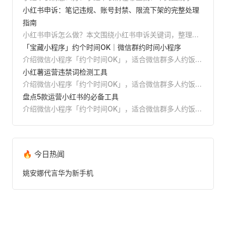
书表情关键词，整理emoji表情、特殊符号、颜文字的输
小红书申诉：笔记违规、账号封禁、限流下架的完整处理
入方法、使用场景、排版技巧和避坑建议，并推荐Reditor
指南
编辑器一键添加表情、AI排版和发布前预览。
小红书申诉怎么做？本文围绕小红书申诉关键词，整理笔
记违规、账号封禁、限流下架、误判举报等场景的申诉入
「宝藏小程序」约个时间OK｜微信群约时间小程序
口、材料清单、文案结构和避坑方法，并介绍如何用
介绍微信小程序「约个时间OK」，适合微信群多人约饭、
Reditor编辑器提前检测违规词，降低申诉成本。
桌游、运动、小组 meeting 等场景。创建活动、转发到
小红薯运营违禁词检测工具
群，大家拖拽标出空闲时间，小程序自动计算重合度最高
介绍微信小程序「约个时间OK」，适合微信群多人约饭、
的时间段，减少群里反复问时间的成本。
桌游、运动、小组 meeting 等场景。创建活动、转发到
盘点5款运营小红书的必备工具
群，大家拖拽标出空闲时间，小程序自动计算重合度最高
介绍微信小程序「约个时间OK」，适合微信群多人约饭、
的时间段，减少群里反复问时间的成本。
桌游、运动、小组 meeting 等场景。创建活动、转发到
群，大家拖拽标出空闲时间，小程序自动计算重合度最高
的时间段，减少群里反复问时间的成本。
🔥 今日热闻
姚安娜代言华为新手机