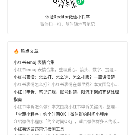
体验Reditor微信小程序
微信扫一扫，随时随地写笔记
🔥 热点文章
小红书emoji表情合集
小红书emoji表情合集，整理爱心、箭头、数字、提醒、
美妆、美食、旅行、学习等常用emoji，支持直接复制，
小红书表情：怎么打、怎么选、怎么排版？一篇讲清楚
并附小红书标题、正文和清单排版教程。
小红书表情怎么打？小红书表情在哪里找？本文围绕小红
书表情关键词，整理emoji表情、特殊符号、颜文字的输
小红书申诉：笔记违规、账号封禁、限流下架的完整处理
入方法、使用场景、排版技巧和避坑建议，并推荐Reditor
指南
编辑器一键添加表情、AI排版和发布前预览。
小红书申诉怎么做？本文围绕小红书申诉关键词，整理笔
记违规、账号封禁、限流下架、误判举报等场景的申诉入
「宝藏小程序」约个时间OK｜微信群约时间小程序
口、材料清单、文案结构和避坑方法，并介绍如何用
介绍微信小程序「约个时间OK」，适合微信群多人约饭、
Reditor编辑器提前检测违规词，降低申诉成本。
桌游、运动、小组 meeting 等场景。创建活动、转发到
小红薯运营违禁词检测工具