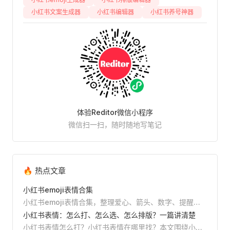
小红书文案生成器
小红书编辑器
小红书养号神器
体验Reditor微信小程序
微信扫一扫，随时随地写笔记
🔥 热点文章
小红书emoji表情合集
小红书emoji表情合集，整理爱心、箭头、数字、提醒、
美妆、美食、旅行、学习等常用emoji，支持直接复制，
小红书表情：怎么打、怎么选、怎么排版？一篇讲清楚
并附小红书标题、正文和清单排版教程。
小红书表情怎么打？小红书表情在哪里找？本文围绕小红