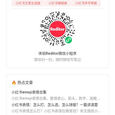
小红书文案生成器
小红书编辑器
小红书养号神器
体验Reditor微信小程序
微信扫一扫，随时随地写笔记
🔥 热点文章
小红书emoji表情合集
小红书emoji表情合集，整理爱心、箭头、数字、提醒、
美妆、美食、旅行、学习等常用emoji，支持直接复制，
小红书表情：怎么打、怎么选、怎么排版？一篇讲清楚
并附小红书标题、正文和清单排版教程。
小红书表情怎么打？小红书表情在哪里找？本文围绕小红