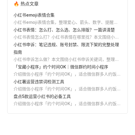
🔥 热点文章
小红书emoji表情合集
小红书emoji表情合集，整理爱心、箭头、数字、提醒、
美妆、美食、旅行、学习等常用emoji，支持直接复制，
小红书表情：怎么打、怎么选、怎么排版？一篇讲清楚
并附小红书标题、正文和清单排版教程。
小红书表情怎么打？小红书表情在哪里找？本文围绕小红
书表情关键词，整理emoji表情、特殊符号、颜文字的输
小红书申诉：笔记违规、账号封禁、限流下架的完整处理
入方法、使用场景、排版技巧和避坑建议，并推荐Reditor
指南
编辑器一键添加表情、AI排版和发布前预览。
小红书申诉怎么做？本文围绕小红书申诉关键词，整理笔
记违规、账号封禁、限流下架、误判举报等场景的申诉入
「宝藏小程序」约个时间OK｜微信群约时间小程序
口、材料清单、文案结构和避坑方法，并介绍如何用
介绍微信小程序「约个时间OK」，适合微信群多人约饭、
Reditor编辑器提前检测违规词，降低申诉成本。
桌游、运动、小组 meeting 等场景。创建活动、转发到
小红薯运营违禁词检测工具
群，大家拖拽标出空闲时间，小程序自动计算重合度最高
介绍微信小程序「约个时间OK」，适合微信群多人约饭、
的时间段，减少群里反复问时间的成本。
桌游、运动、小组 meeting 等场景。创建活动、转发到
盘点5款运营小红书的必备工具
群，大家拖拽标出空闲时间，小程序自动计算重合度最高
介绍微信小程序「约个时间OK」，适合微信群多人约饭、
的时间段，减少群里反复问时间的成本。
桌游、运动、小组 meeting 等场景。创建活动、转发到
群，大家拖拽标出空闲时间，小程序自动计算重合度最高
的时间段，减少群里反复问时间的成本。